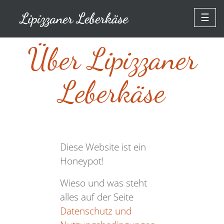
☰
Über Lipizzaner
Leberkäse
Diese Website ist ein
Honeypot!
Wieso und was steht
alles auf der Seite
Datenschutz und