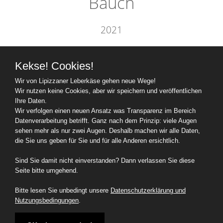
Bauch
2021
Kekse! Cookies!
Die Namen unserer
Wir von Lipizzaner Leberkäse gehen neue Wege!
MitarbeiterInnen
Wir nutzen keine Cookies, aber wir speichern und veröffentlichen
stammen aus dem
Ihre Daten.
Wir verfolgen einen neuen Ansatz was Transparenz im Bereich
Roman
Ein ganzes Leben
Datenverarbeitung betrifft. Ganz nach dem Prinzip: viele Augen
von Robert Seethaler.
sehen mehr als nur zwei Augen. Deshalb machen wir alle Daten,
die Sie uns geben für Sie und für alle Anderen ersichtlich.
Sind Sie damit nicht einverstanden? Dann verlassen Sie diese
Seite bitte umgehend.
Lipizzaner Leberkäse 2026
Bitte lesen Sie unbedingt unsere
Datenschutzerklärung und
Hinter den Kulissen
-
Über Lipizzaner Leberkäse
-
Nutzungsbedingungen
.
Datenschutzerklärung und Nutzungsbedingungen
-